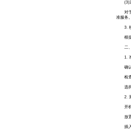
(3)
对于一
准服务
3. 
根据使
二、
1. 
确认仪
检查传
选择合
2. 
开机自
放置仪
插入探