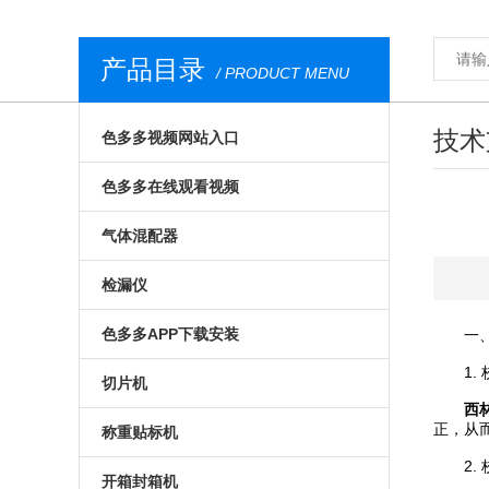
产品目录
/ PRODUCT MENU
技术
色多多视频网站入口
气调包装分析仪
色多多在线观看视频
安瓿瓶色多多视频网站入口
膜康分析仪
气体混配器
西林瓶色多多视频网站入口
台式顶空气体分析仪
气调包装气体混配器
检漏仪
荧光法色多多视频网站入口
无损色多多在线观看视频
机械旋钮式气体混配器
透湿仪
色多多APP下载安装
一、
1. 
食品色多多视频网站入口
荧光法色多多在线观看视频
数字式气体混配器
透过率测试仪
预制菜食品色多多APP下载安装
切片机
西
便携式色多多视频网站入口
在线色多多在线观看视频
食品包装气体混配器
在线检漏仪
正，从
气调色多多APP下载安装
全自动切片机
称重贴标机
2. 
进口色多多视频网站入口
食品包装色多多在线观看视频
包装检漏仪
真空贴体色多多APP下载安装
手动切片机
入门级称重贴标机
开箱封箱机