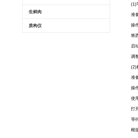
(1)
药品色多多视频网站入口
药品包装色多多在线观看视频
无损包装检漏仪
真空色多多APP下载安装
高性能称重贴标机
套袋机
生鲜肉
准备阶
无损色多多视频网站入口
食品包装检漏仪
预制托盒色多多APP下载安装
操作
生鲜肉气调包装品控方案
质构仪
将西林
手持式色多多视频网站入口
容器密封性检漏仪
热成型拉伸膜色多多APP下载安装
数字测力计
启动仪
无菌药品包装检漏仪
真空收缩色多多APP下载安装
电动硬度测试仪
调整仪
保鲜膜色多多APP下载安装
化妆品物性测试仪质构仪
(2)
准备阶
食品物性测试仪质构仪
操作
化妆品质构仪
使用连
食品质构仪
打开标
等待足
根据标