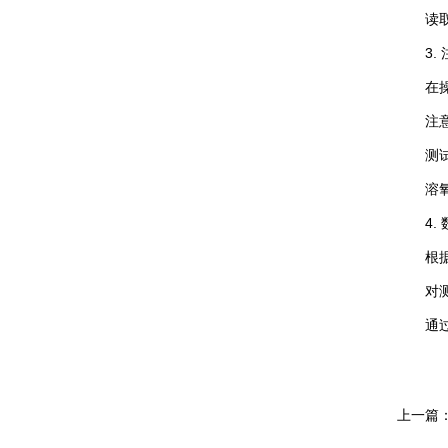
读取数
3. 
在操作
注意荧
测试时
溶氧测
4. 
根据仪
对测量
通过遵
上一篇