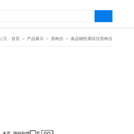
位置：
首页
>
产品展示
>
质构仪
>
食品物性测试仪质构仪
一页 末页 跳转到第
页