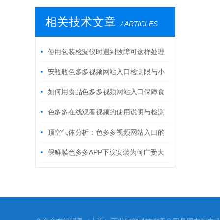
相关技术文章
/ ARTICLES
使用包装检漏仪时遇到故障可这样处理
安瓿瓶色多多视频网站入口检测限与小
体积顶空（小于0.5 mL）测量误差校正方
如何用食品色多多视频网站入口保障食
法
品保鲜期
色多多在线观看视频的使用说明与检测
顶空气体分析：色多多视频网站入口的
工作原理与精确测量方法
保鲜膜色多多APP下载安装为何广受大
众喜爱？