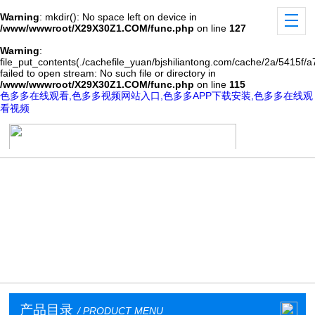
Warning
: mkdir(): No space left on device in
/www/wwwroot/X29X30Z1.COM/func.php
on line
127
Warning
:
file_put_contents(./cachefile_yuan/bjshiliantong.com/cache/2a/5415f/a
failed to open stream: No such file or directory in
/www/wwwroot/X29X30Z1.COM/func.php
on line
115
色多多在线观看,色多多视频网站入口,色多多APP下载安装,色多多在线观
看视频
产品目录
/ PRODUCT MENU