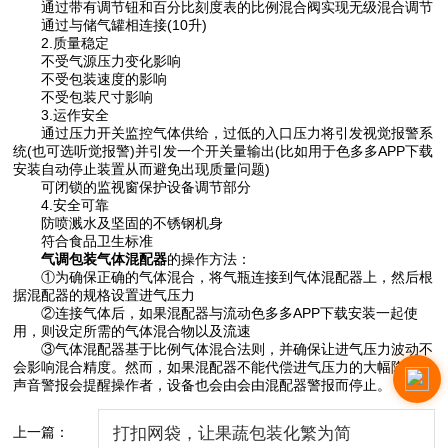
通过带有调节钮和百分比刻度表的比例混合阀实现无级混合调节
通过与储气罐相连接(10升)
2.质量稳定
不受气源压力变化影响
不受包装速度的影响
不受包装尺寸影响
3.运作安全
通过压力开关监控气体供给，过低的入口压力将引发视觉报警系
统(也可选听觉报警)并引发一个开关量输出(比如用于色多多APP下载
安装自动停止装置从而避免出现质量问题)
可闭锁的监视窗保护设备调节部分
4.安全可靠
防喷溅水及坚固的不锈钢机身
符合食品卫生标准
气调包装气体混配器
的操作方法：
①为确保正确的气体混合，将气瓶连接到气体混配器上，然后根
据混配器的规格设置进气压力
②连接气体后，如果混配器与流动色多多APP下载安装一起使
用，则设定所需的气体混合物以及流速
③气体混配器基于比例气体混合法则，并确保让进气压力波动不
会影响混合精度。然而，如果混配器不能代偿进气压力的大幅降低，
声音警报会提醒操作者，设备也会由会由混配器警报而停止。
上一篇：
打扣网袋，让果蔬包装化繁为简