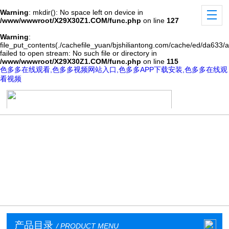
Warning
: mkdir(): No space left on device in
/www/wwwroot/X29X30Z1.COM/func.php
on line
127
Warning
:
file_put_contents(./cachefile_yuan/bjshiliantong.com/cache/ed/da633/a
failed to open stream: No such file or directory in
/www/wwwroot/X29X30Z1.COM/func.php
on line
115
色多多在线观看,色多多视频网站入口,色多多APP下载安装,色多多在线观
看视频
产品目录
/ PRODUCT MENU