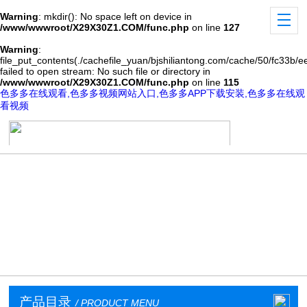
Warning
: mkdir(): No space left on device in
/www/wwwroot/X29X30Z1.COM/func.php
on line
127
Warning
:
file_put_contents(./cachefile_yuan/bjshiliantong.com/cache/50/fc33b/e
failed to open stream: No such file or directory in
/www/wwwroot/X29X30Z1.COM/func.php
on line
115
色多多在线观看,色多多视频网站入口,色多多APP下载安装,色多多在线观
看视频
产品目录
/ PRODUCT MENU