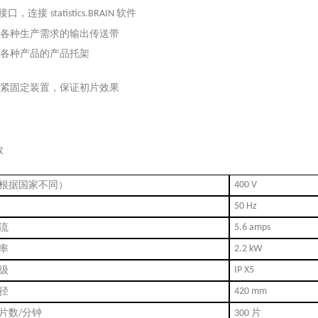
接口，连接
软件
statistics.BRAIN
满足各种生产需求的输出传送带
于各种产品的产品托架
品压紧固定装置，保证初片效果
数
根据国家不同）
400 V
50 Hz
流
5.6 amps
率
2.2 kW
级
IP X5
径
420 mm
片数
分钟
片
/
300