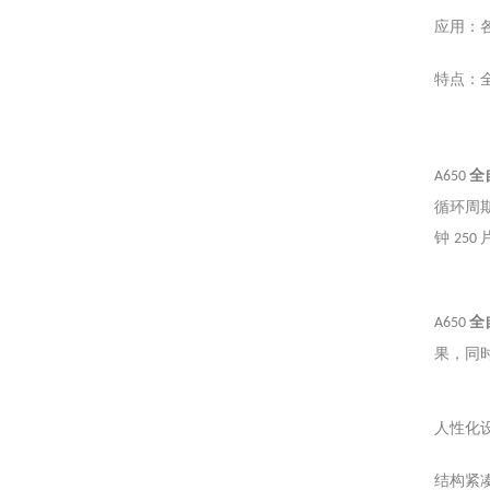
应用：
特点：
全
A650
循环周
钟
250
A650
全
果，同
人性化
结构紧