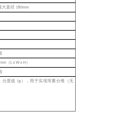
最大直径
180mm
派
（
）
4 mm
L x W x H
器
，分度值
），用于实现等重分堆（无
1g