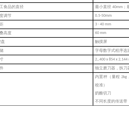
工食品的直径
最小直径
；
40mm
度调节
0.5-50mm
距
3 - 40 mm
叠高度
60 mm
键盘
触摸屏
储
字母数字式程序选
寸
2,,400 x 854 x 2,14
件
独立磨刀器，拆刀
内置秤（量程
2kg
校准）
奶酪切刀
不同长度的传送带