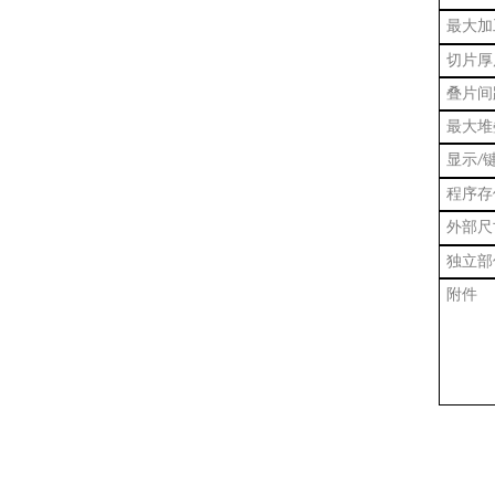
最大加
切片厚
叠片间
最大堆
显示
/
程序存
外部尺
独立部
附件