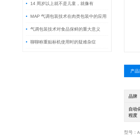
14 周岁以上就不是儿童，就像有
>50μm 的漏孔就不再叫气调包装
MAP 气调包装技术在肉类包装中的应用
气调包装技术对食品保鲜的重大意义
聊聊称重贴标机使用时的疑难杂症
产品
品牌
自动
程度
型号：
A