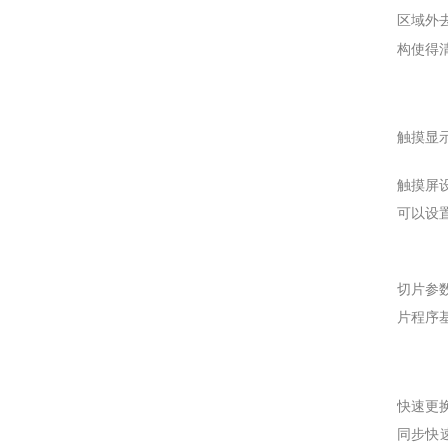
区域外
构使得
触摸显
触摸屏
可以设
切片参
片程序
快速更
同步快