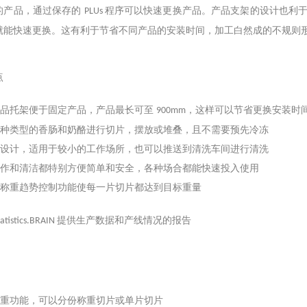
的产品，通过保存的
程序可以快速更换产品。产品支架的设计也利
PLUs
就能快速更换。这有利于节省不同产品的安装时间，加工白然成的不规则
点
动产品托架便于固定产品，产品最长可至
，这样可以节省更换安装时
900mm
对各种类型的香肠和奶酪进行切片，摆放或堆叠，且不需要预先冷冻
凑的设计，适用于较小的工作场所，也可以推送到清洗车间进行清洗
产操作和清洁都特别方便简单和安全，各种场合都能快速投入使用
确的称重趋势控制功能使每一片切片都达到目标重量
提供生产数据和产线情况的报告
tatistics.BRAIN
置称重功能，可以分份称重切片或单片切片