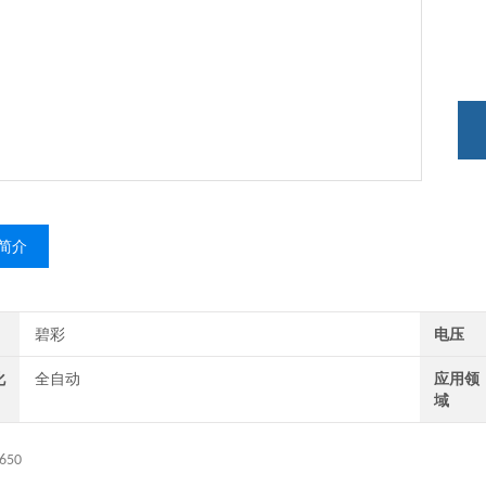
简介
碧彩
电压
化
全自动
应用领
域
650