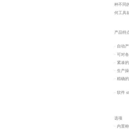
种不同
何工具
产品特
· 自
· 可
· 紧
· 生
· 精
· 软件
s
选项
· 内