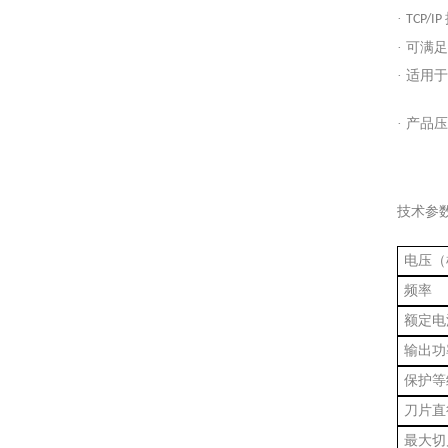
·
TCP/IP
· 可
· 适用
· 产
技术参
电压（
频率
额定电
输出功
保护等
刀片直
最大切