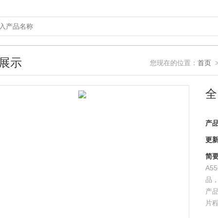
展示
您现在的位置：
首页
全
产
更
简
A5
品
产
片程