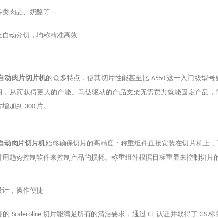
各类肉品、奶酪等
全自动分切，均称精准高效
自动肉片切片机
的众多特点，使其切片性能甚至比
这一入门级型号
A550
期，从而获得更大的产能。马达驱动的产品支架无需费力就能固定产品，
片增加到
片。
300
始终确保切片的高精度：称重组件直接安装在切片机上，
自动肉片切片机
时用趋势控制软件来控制产品的损耗。称重组件根据目标重显来控制切片
设计，操作便捷
凑的
切片能满足所有的清洁要求，通过
认证并取得了
标
Scaleroline
CE
GS